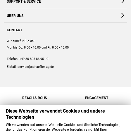
SUPPORT & SERVICE
Webshop
Kontakt
ÜBER UNS
FAQ
Unternehmen
Online-Hilfe
KONTAKT
Historie
Anleitungen
Wir sind für Sie da:
Engagement
Preise
Mo. bis Do. 8:00 - 16:00
und Fr. 8:00 - 15:00
Jobs
Mengenrabatt
Telefon:
+49 30 805 86 95 - 0
Versand
E-Mail:
service@schaeffer-ag.de
REACH & ROHS
ENGAGEMENT
Diese Webseite verwendet Cookies und andere
Technologien
Wir verwenden auf unserer Webseite Cookies und ähnliche Technologien,
die für das Funktionieren der Webseite erforderlich sind. Mit Ihrer