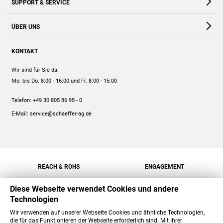
SUPPORT & SERVICE
Webshop
Kontakt
ÜBER UNS
FAQ
Unternehmen
Online-Hilfe
KONTAKT
Historie
Anleitungen
Wir sind für Sie da:
Engagement
Preise
Mo. bis Do. 8:00 - 16:00
und Fr. 8:00 - 15:00
Jobs
Mengenrabatt
Telefon:
+49 30 805 86 95 - 0
Versand
E-Mail:
service@schaeffer-ag.de
REACH & ROHS
ENGAGEMENT
Diese Webseite verwendet Cookies und andere
Technologien
Wir verwenden auf unserer Webseite Cookies und ähnliche Technologien,
die für das Funktionieren der Webseite erforderlich sind. Mit Ihrer