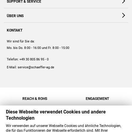
SUPPORT & SERVICE
Webshop
Kontakt
ÜBER UNS
FAQ
Unternehmen
Online-Hilfe
KONTAKT
Historie
Anleitungen
Wir sind für Sie da:
Engagement
Preise
Mo. bis Do. 8:00 - 16:00
und Fr. 8:00 - 15:00
Jobs
Mengenrabatt
Telefon:
+49 30 805 86 95 - 0
Versand
E-Mail:
service@schaeffer-ag.de
REACH & ROHS
ENGAGEMENT
Diese Webseite verwendet Cookies und andere
Technologien
Wir verwenden auf unserer Webseite Cookies und ähnliche Technologien,
die für das Funktionieren der Webseite erforderlich sind. Mit Ihrer