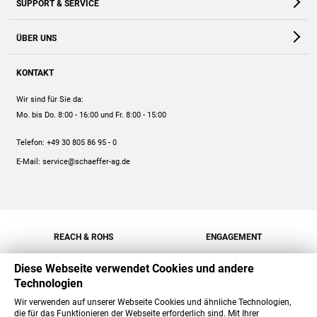
SUPPORT & SERVICE
Webshop
Kontakt
ÜBER UNS
FAQ
Unternehmen
Online-Hilfe
KONTAKT
Historie
Anleitungen
Wir sind für Sie da:
Engagement
Preise
Mo. bis Do. 8:00 - 16:00
und Fr. 8:00 - 15:00
Jobs
Mengenrabatt
Telefon:
+49 30 805 86 95 - 0
Versand
E-Mail:
service@schaeffer-ag.de
REACH & ROHS
ENGAGEMENT
Diese Webseite verwendet Cookies und andere
Technologien
Wir verwenden auf unserer Webseite Cookies und ähnliche Technologien,
die für das Funktionieren der Webseite erforderlich sind. Mit Ihrer