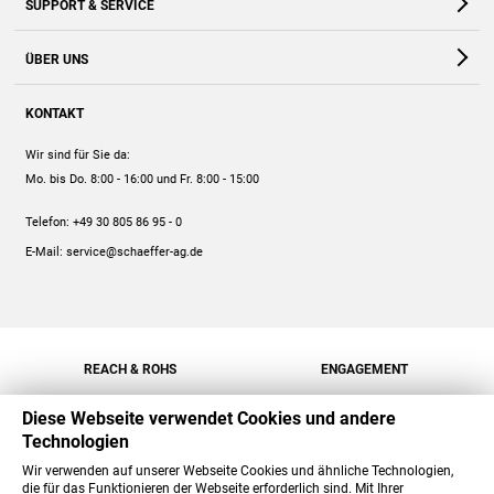
SUPPORT & SERVICE
Webshop
Kontakt
ÜBER UNS
FAQ
Unternehmen
Online-Hilfe
KONTAKT
Historie
Anleitungen
Wir sind für Sie da:
Engagement
Preise
Mo. bis Do. 8:00 - 16:00
und Fr. 8:00 - 15:00
Jobs
Mengenrabatt
Telefon:
+49 30 805 86 95 - 0
Versand
E-Mail:
service@schaeffer-ag.de
REACH & ROHS
ENGAGEMENT
Diese Webseite verwendet Cookies und andere
Technologien
Wir verwenden auf unserer Webseite Cookies und ähnliche Technologien,
die für das Funktionieren der Webseite erforderlich sind. Mit Ihrer