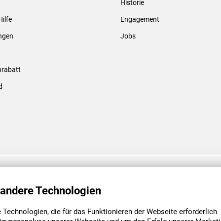
Historie
Gewindebolzen & -hülsen
Hilfe
Engagement
ungen
Jobs
rabatt
d
ENGAGEMENT
UNSERE NIEDE
 andere Technologien
Technologien, die für das Funktionieren der Webseite erforderlich