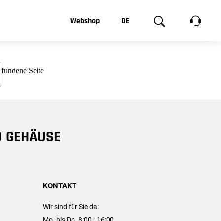
t, was Sie
Webshop
DE
te
Produktgalerie
EN
e
FR
chsen
D GEHÄUSE
KONTAKT
Wir sind für Sie da:
Mo. bis Do. 8:00 - 16:00