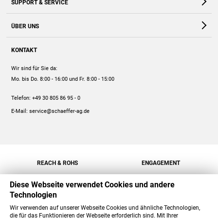
SUPPORT & SERVICE
Webshop
Kontakt
ÜBER UNS
FAQ
Unternehmen
Online-Hilfe
KONTAKT
Historie
Anleitungen
Wir sind für Sie da:
Engagement
Preise
Mo. bis Do. 8:00 - 16:00
und Fr. 8:00 - 15:00
Jobs
Mengenrabatt
Telefon:
+49 30 805 86 95 - 0
Versand
E-Mail:
service@schaeffer-ag.de
REACH & ROHS
ENGAGEMENT
Diese Webseite verwendet Cookies und andere
Technologien
Wir verwenden auf unserer Webseite Cookies und ähnliche Technologien,
die für das Funktionieren der Webseite erforderlich sind. Mit Ihrer