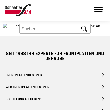
Aber kein Problem: Über das Suchfeld
finden Sie bestimmt, was Sie brauchen.
Suche
DE
SEIT 1998 IHR EXPERTE FÜR FRONTPLATTEN UND
Produkte
GEHÄUSE
Leistungen
FRONTPLATTEN DESIGNER
Branchen
Die kostenfreie Software für Fronten und Gehäuse nach Maß
WEB FRONTPLATTEN DESIGNER
Frontplatten Designer
Zum Download
Zur Webanwendung
BESTELLUNG AUFGEBEN?
Support
Zum Shop