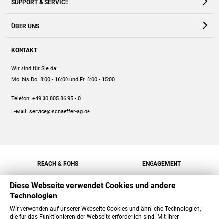
SUPPORT & SERVICE
Webshop
Kontakt
ÜBER UNS
FAQ
Unternehmen
Online-Hilfe
KONTAKT
Historie
Anleitungen
Wir sind für Sie da:
Engagement
Preise
Mo. bis Do. 8:00 - 16:00
und Fr. 8:00 - 15:00
Jobs
Mengenrabatt
Telefon:
+49 30 805 86 95 - 0
Versand
E-Mail:
service@schaeffer-ag.de
REACH & ROHS
ENGAGEMENT
Diese Webseite verwendet Cookies und andere
Technologien
Wir verwenden auf unserer Webseite Cookies und ähnliche Technologien,
die für das Funktionieren der Webseite erforderlich sind. Mit Ihrer