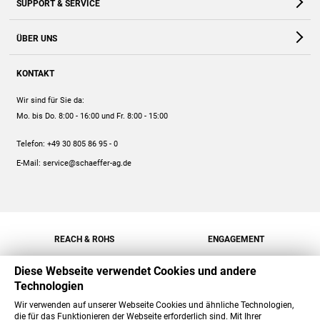
SUPPORT & SERVICE
Webshop
Kontakt
ÜBER UNS
FAQ
Unternehmen
Online-Hilfe
KONTAKT
Historie
Anleitungen
Wir sind für Sie da:
Engagement
Preise
Mo. bis Do. 8:00 - 16:00
und Fr. 8:00 - 15:00
Jobs
Mengenrabatt
Telefon:
+49 30 805 86 95 - 0
Versand
E-Mail:
service@schaeffer-ag.de
REACH & ROHS
ENGAGEMENT
Diese Webseite verwendet Cookies und andere
Technologien
Wir verwenden auf unserer Webseite Cookies und ähnliche Technologien,
die für das Funktionieren der Webseite erforderlich sind. Mit Ihrer