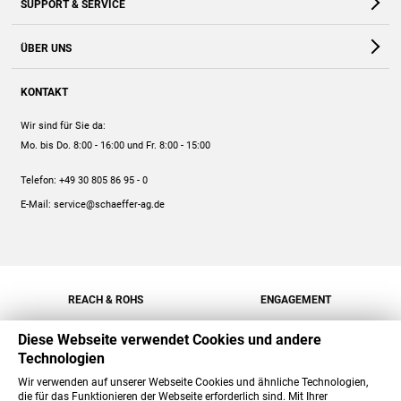
SUPPORT & SERVICE
Webshop
Kontakt
ÜBER UNS
FAQ
Unternehmen
Online-Hilfe
KONTAKT
Historie
Anleitungen
Wir sind für Sie da:
Engagement
Preise
Mo. bis Do. 8:00 - 16:00
und Fr. 8:00 - 15:00
Jobs
Mengenrabatt
Telefon:
+49 30 805 86 95 - 0
Versand
E-Mail:
service@schaeffer-ag.de
REACH & ROHS
ENGAGEMENT
Diese Webseite verwendet Cookies und andere
Technologien
Wir verwenden auf unserer Webseite Cookies und ähnliche Technologien,
die für das Funktionieren der Webseite erforderlich sind. Mit Ihrer