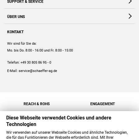
SUPPORT & SERVICE
Webshop
Kontakt
ÜBER UNS
FAQ
Unternehmen
Online-Hilfe
KONTAKT
Historie
Anleitungen
Wir sind für Sie da:
Engagement
Preise
Mo. bis Do. 8:00 - 16:00
und Fr. 8:00 - 15:00
Jobs
Mengenrabatt
Telefon:
+49 30 805 86 95 - 0
Versand
E-Mail:
service@schaeffer-ag.de
REACH & ROHS
ENGAGEMENT
Diese Webseite verwendet Cookies und andere
Technologien
Wir verwenden auf unserer Webseite Cookies und ähnliche Technologien,
die für das Funktionieren der Webseite erforderlich sind. Mit Ihrer