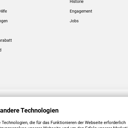
Historie
Gewindebolzen & -hülsen
Hilfe
Engagement
ungen
Jobs
rabatt
d
ENGAGEMENT
UNSERE NIEDE
 andere Technologien
Technologien, die für das Funktionieren der Webseite erforderlich