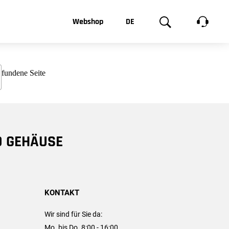
t, was Sie
Webshop
DE
te
Produktgalerie
EN
e
FR
chsen
D GEHÄUSE
KONTAKT
Wir sind für Sie da:
Mo. bis Do. 8:00 - 16:00