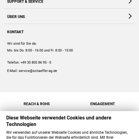
SUPPORT & SERVICE
Webshop
Kontakt
ÜBER UNS
FAQ
Unternehmen
Online-Hilfe
KONTAKT
Historie
Anleitungen
Wir sind für Sie da:
Engagement
Preise
Mo. bis Do. 8:00 - 16:00
und Fr. 8:00 - 15:00
Jobs
Mengenrabatt
Telefon:
+49 30 805 86 95 - 0
Versand
E-Mail:
service@schaeffer-ag.de
REACH & ROHS
ENGAGEMENT
Diese Webseite verwendet Cookies und andere
Technologien
Wir verwenden auf unserer Webseite Cookies und ähnliche Technologien,
die für das Funktionieren der Webseite erforderlich sind. Mit Ihrer