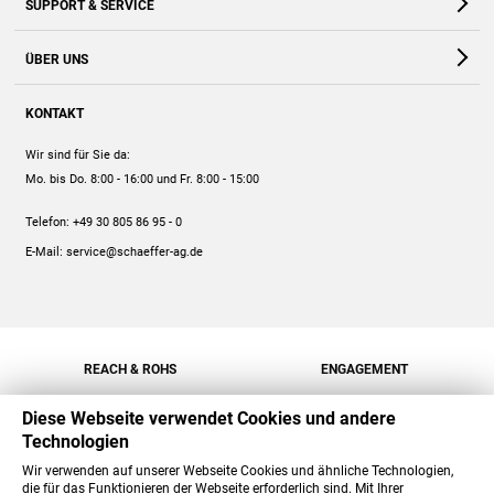
SUPPORT & SERVICE
Webshop
Kontakt
ÜBER UNS
FAQ
Unternehmen
Online-Hilfe
KONTAKT
Historie
Anleitungen
Wir sind für Sie da:
Engagement
Preise
Mo. bis Do. 8:00 - 16:00
und Fr. 8:00 - 15:00
Jobs
Mengenrabatt
Telefon:
+49 30 805 86 95 - 0
Versand
E-Mail:
service@schaeffer-ag.de
REACH & ROHS
ENGAGEMENT
Diese Webseite verwendet Cookies und andere
Technologien
Wir verwenden auf unserer Webseite Cookies und ähnliche Technologien,
die für das Funktionieren der Webseite erforderlich sind. Mit Ihrer