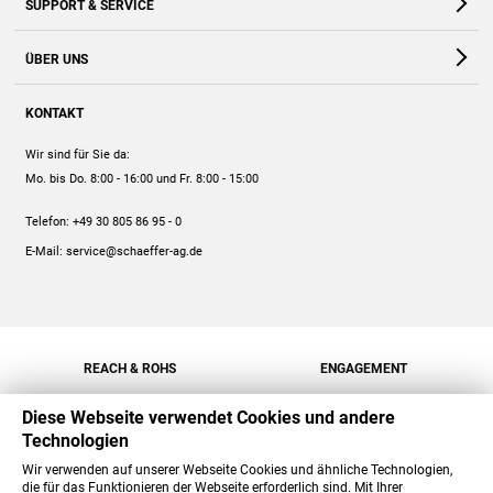
SUPPORT & SERVICE
Webshop
Kontakt
ÜBER UNS
FAQ
Unternehmen
Online-Hilfe
KONTAKT
Historie
Anleitungen
Wir sind für Sie da:
Engagement
Preise
Mo. bis Do. 8:00 - 16:00
und Fr. 8:00 - 15:00
Jobs
Mengenrabatt
Telefon:
+49 30 805 86 95 - 0
Versand
E-Mail:
service@schaeffer-ag.de
REACH & ROHS
ENGAGEMENT
Diese Webseite verwendet Cookies und andere
Technologien
Wir verwenden auf unserer Webseite Cookies und ähnliche Technologien,
die für das Funktionieren der Webseite erforderlich sind. Mit Ihrer