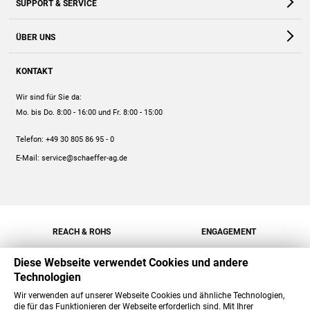
SUPPORT & SERVICE
Webshop
Kontakt
ÜBER UNS
FAQ
Unternehmen
Online-Hilfe
KONTAKT
Historie
Anleitungen
Wir sind für Sie da:
Engagement
Preise
Mo. bis Do. 8:00 - 16:00
und Fr. 8:00 - 15:00
Jobs
Mengenrabatt
Telefon:
+49 30 805 86 95 - 0
Versand
E-Mail:
service@schaeffer-ag.de
REACH & ROHS
ENGAGEMENT
Diese Webseite verwendet Cookies und andere
Technologien
Wir verwenden auf unserer Webseite Cookies und ähnliche Technologien,
die für das Funktionieren der Webseite erforderlich sind. Mit Ihrer