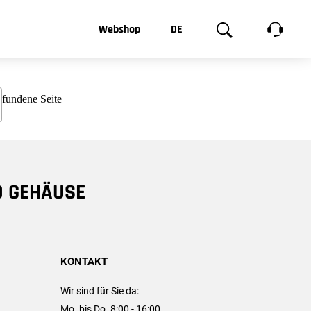
t, was Sie
Webshop
DE
te
Produktgalerie
EN
e
FR
chsen
D GEHÄUSE
KONTAKT
Wir sind für Sie da:
Mo. bis Do. 8:00 - 16:00