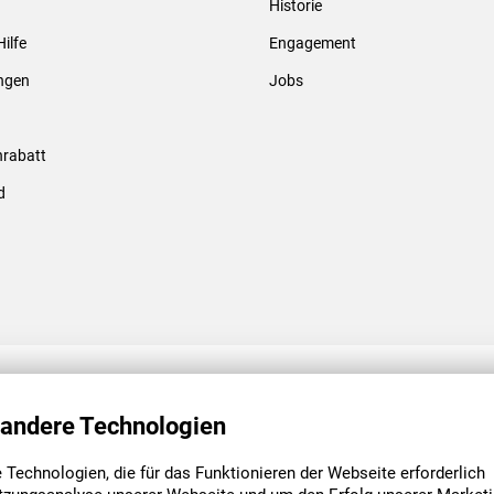
Historie
Gewindebolzen & -hülsen
Hilfe
Engagement
ungen
Jobs
rabatt
d
ENGAGEMENT
UNSERE NIEDE
 andere Technologien
Technologien, die für das Funktionieren der Webseite erforderlich