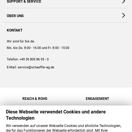
SUPPORT & SERVICE
Webshop
Kontakt
ÜBER UNS
FAQ
Unternehmen
Online-Hilfe
KONTAKT
Historie
Anleitungen
Wir sind für Sie da:
Engagement
Preise
Mo. bis Do. 8:00 - 16:00
und Fr. 8:00 - 15:00
Jobs
Mengenrabatt
Telefon:
+49 30 805 86 95 - 0
Versand
E-Mail:
service@schaeffer-ag.de
REACH & ROHS
ENGAGEMENT
Diese Webseite verwendet Cookies und andere
Technologien
Wir verwenden auf unserer Webseite Cookies und ähnliche Technologien,
die für das Funktionieren der Webseite erforderlich sind. Mit Ihrer