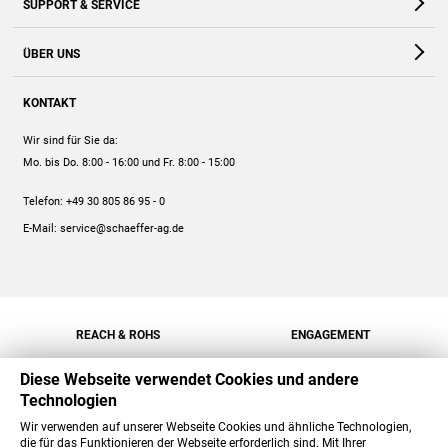
SUPPORT & SERVICE
Webshop
Kontakt
ÜBER UNS
FAQ
Unternehmen
Online-Hilfe
KONTAKT
Historie
Anleitungen
Wir sind für Sie da:
Engagement
Preise
Mo. bis Do. 8:00 - 16:00
und Fr. 8:00 - 15:00
Jobs
Mengenrabatt
Telefon:
+49 30 805 86 95 - 0
Versand
E-Mail:
service@schaeffer-ag.de
REACH & ROHS
ENGAGEMENT
Diese Webseite verwendet Cookies und andere
Technologien
Wir verwenden auf unserer Webseite Cookies und ähnliche Technologien,
die für das Funktionieren der Webseite erforderlich sind. Mit Ihrer