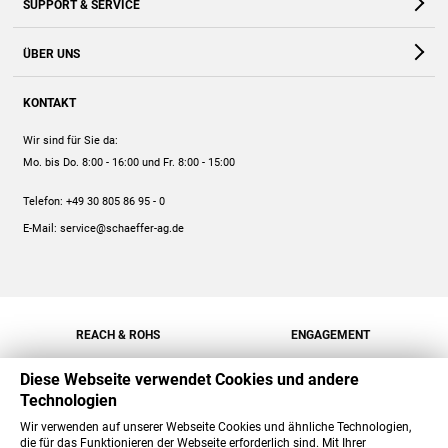
SUPPORT & SERVICE
Webshop
Kontakt
ÜBER UNS
FAQ
Unternehmen
Online-Hilfe
KONTAKT
Historie
Anleitungen
Wir sind für Sie da:
Engagement
Preise
Mo. bis Do. 8:00 - 16:00
und Fr. 8:00 - 15:00
Jobs
Mengenrabatt
Telefon:
+49 30 805 86 95 - 0
Versand
E-Mail:
service@schaeffer-ag.de
REACH & ROHS
ENGAGEMENT
Diese Webseite verwendet Cookies und andere
Technologien
Wir verwenden auf unserer Webseite Cookies und ähnliche Technologien,
die für das Funktionieren der Webseite erforderlich sind. Mit Ihrer