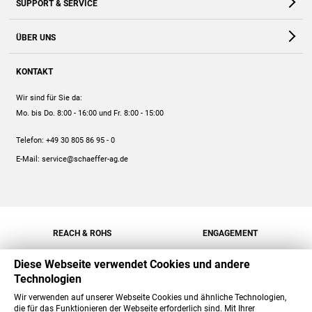
SUPPORT & SERVICE
Webshop
Kontakt
ÜBER UNS
FAQ
Unternehmen
Online-Hilfe
KONTAKT
Historie
Anleitungen
Wir sind für Sie da:
Engagement
Preise
Mo. bis Do. 8:00 - 16:00
und Fr. 8:00 - 15:00
Jobs
Mengenrabatt
Telefon:
+49 30 805 86 95 - 0
Versand
E-Mail:
service@schaeffer-ag.de
REACH & ROHS
ENGAGEMENT
Diese Webseite verwendet Cookies und andere
Technologien
Wir verwenden auf unserer Webseite Cookies und ähnliche Technologien,
die für das Funktionieren der Webseite erforderlich sind. Mit Ihrer