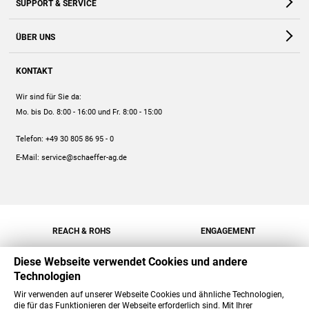
SUPPORT & SERVICE
Webshop
Kontakt
ÜBER UNS
FAQ
Unternehmen
Online-Hilfe
KONTAKT
Historie
Anleitungen
Wir sind für Sie da:
Engagement
Preise
Mo. bis Do. 8:00 - 16:00
und Fr. 8:00 - 15:00
Jobs
Mengenrabatt
Telefon:
+49 30 805 86 95 - 0
Versand
E-Mail:
service@schaeffer-ag.de
REACH & ROHS
ENGAGEMENT
Diese Webseite verwendet Cookies und andere
Technologien
Wir verwenden auf unserer Webseite Cookies und ähnliche Technologien,
die für das Funktionieren der Webseite erforderlich sind. Mit Ihrer