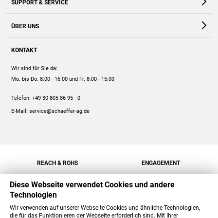
SUPPORT & SERVICE
Webshop
Kontakt
ÜBER UNS
FAQ
Unternehmen
Online-Hilfe
KONTAKT
Historie
Anleitungen
Wir sind für Sie da:
Engagement
Preise
Mo. bis Do. 8:00 - 16:00
und Fr. 8:00 - 15:00
Jobs
Mengenrabatt
Telefon:
+49 30 805 86 95 - 0
Versand
E-Mail:
service@schaeffer-ag.de
REACH & ROHS
ENGAGEMENT
Diese Webseite verwendet Cookies und andere
Technologien
Wir verwenden auf unserer Webseite Cookies und ähnliche Technologien,
die für das Funktionieren der Webseite erforderlich sind. Mit Ihrer