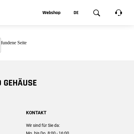
t, was Sie
Webshop
DE
te
Produktgalerie
EN
e
FR
chsen
D GEHÄUSE
KONTAKT
Wir sind für Sie da:
Mo. bis Do. 8:00 - 16:00