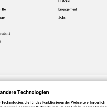
Historie
Gewindebolzen & -hülsen
Hilfe
Engagement
ungen
Jobs
rabatt
d
ENGAGEMENT
UNSERE NIEDE
 andere Technologien
Technologien, die für das Funktionieren der Webseite erforderlich