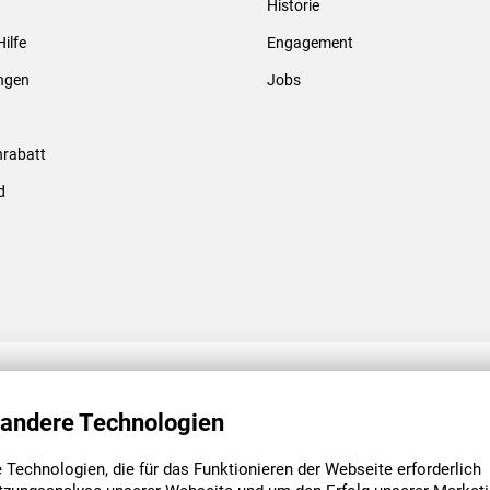
Historie
Gewindebolzen & -hülsen
Hilfe
Engagement
ungen
Jobs
rabatt
d
ENGAGEMENT
UNSERE NIEDE
 andere Technologien
Technologien, die für das Funktionieren der Webseite erforderlich