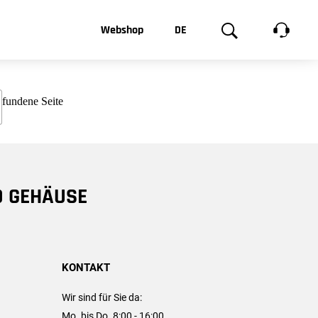
t, was Sie
Webshop
DE
te
Produktgalerie
EN
e
FR
chsen
D GEHÄUSE
KONTAKT
Wir sind für Sie da:
Mo. bis Do. 8:00 - 16:00