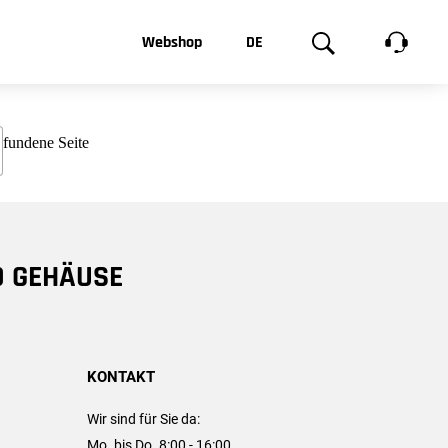
t, was Sie
Webshop
DE
te
Produktgalerie
EN
e
FR
chsen
D GEHÄUSE
KONTAKT
Wir sind für Sie da:
Mo. bis Do. 8:00 - 16:00