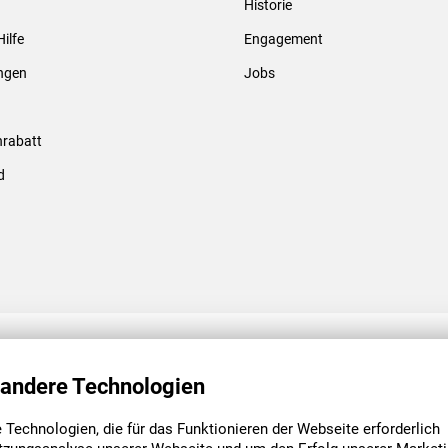
Historie
Gewindebolzen & -hülsen
Hilfe
Engagement
ungen
Jobs
rabatt
d
ENGAGEMENT
UNSERE NIEDE
 andere Technologien
Technologien, die für das Funktionieren der Webseite erforderlich