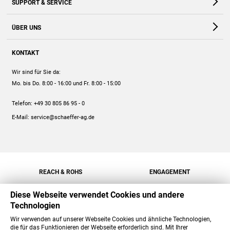
SUPPORT & SERVICE
Webshop
Kontakt
ÜBER UNS
FAQ
Unternehmen
Online-Hilfe
KONTAKT
Historie
Anleitungen
Wir sind für Sie da:
Engagement
Preise
Mo. bis Do. 8:00 - 16:00
und Fr. 8:00 - 15:00
Jobs
Mengenrabatt
Telefon:
+49 30 805 86 95 - 0
Versand
E-Mail:
service@schaeffer-ag.de
REACH & ROHS
ENGAGEMENT
Diese Webseite verwendet Cookies und andere
Technologien
Wir verwenden auf unserer Webseite Cookies und ähnliche Technologien,
die für das Funktionieren der Webseite erforderlich sind. Mit Ihrer