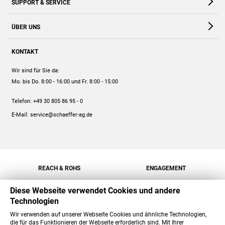
SUPPORT & SERVICE
Webshop
Kontakt
ÜBER UNS
FAQ
Unternehmen
Online-Hilfe
KONTAKT
Historie
Anleitungen
Wir sind für Sie da:
Engagement
Preise
Mo. bis Do. 8:00 - 16:00
und Fr. 8:00 - 15:00
Jobs
Mengenrabatt
Telefon:
+49 30 805 86 95 - 0
Versand
E-Mail:
service@schaeffer-ag.de
REACH & ROHS
ENGAGEMENT
Diese Webseite verwendet Cookies und andere
Technologien
Wir verwenden auf unserer Webseite Cookies und ähnliche Technologien,
die für das Funktionieren der Webseite erforderlich sind. Mit Ihrer