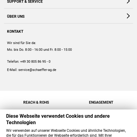
SUPPORT & SERVICE
Webshop
Kontakt
ÜBER UNS
FAQ
Unternehmen
Online-Hilfe
KONTAKT
Historie
Anleitungen
Wir sind für Sie da:
Engagement
Preise
Mo. bis Do. 8:00 - 16:00
und Fr. 8:00 - 15:00
Jobs
Mengenrabatt
Telefon:
+49 30 805 86 95 - 0
Versand
E-Mail:
service@schaeffer-ag.de
REACH & ROHS
ENGAGEMENT
Diese Webseite verwendet Cookies und andere
Technologien
Wir verwenden auf unserer Webseite Cookies und ähnliche Technologien,
die für das Funktionieren der Webseite erforderlich sind. Mit Ihrer