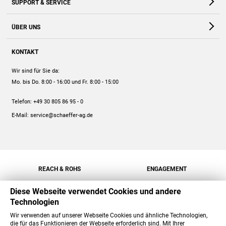
SUPPORT & SERVICE
Webshop
Kontakt
ÜBER UNS
FAQ
Unternehmen
Online-Hilfe
KONTAKT
Historie
Anleitungen
Wir sind für Sie da:
Engagement
Preise
Mo. bis Do. 8:00 - 16:00
und Fr. 8:00 - 15:00
Jobs
Mengenrabatt
Telefon:
+49 30 805 86 95 - 0
Versand
E-Mail:
service@schaeffer-ag.de
REACH & ROHS
ENGAGEMENT
Diese Webseite verwendet Cookies und andere
Technologien
Wir verwenden auf unserer Webseite Cookies und ähnliche Technologien,
die für das Funktionieren der Webseite erforderlich sind. Mit Ihrer