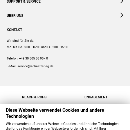
SUPPORT & SERVICE
Webshop
Kontakt
ÜBER UNS
FAQ
Unternehmen
Online-Hilfe
KONTAKT
Historie
Anleitungen
Wir sind für Sie da:
Engagement
Preise
Mo. bis Do. 8:00 - 16:00
und Fr. 8:00 - 15:00
Jobs
Mengenrabatt
Telefon:
+49 30 805 86 95 - 0
Versand
E-Mail:
service@schaeffer-ag.de
REACH & ROHS
ENGAGEMENT
Diese Webseite verwendet Cookies und andere
Technologien
Wir verwenden auf unserer Webseite Cookies und ähnliche Technologien,
die für das Funktionieren der Webseite erforderlich sind. Mit Ihrer