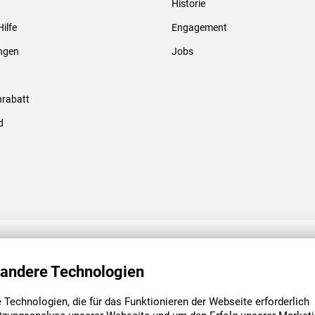
Historie
Gewindebolzen & -hülsen
Hilfe
Engagement
ungen
Jobs
rabatt
d
ENGAGEMENT
UNSERE NIEDE
 andere Technologien
Technologien, die für das Funktionieren der Webseite erforderlich