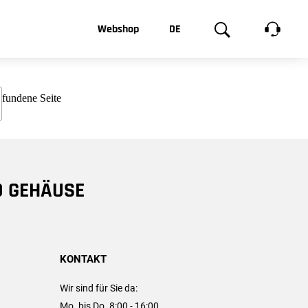
t, was Sie
Webshop
DE
te
Produktgalerie
EN
e
FR
chsen
D GEHÄUSE
KONTAKT
Wir sind für Sie da:
Mo. bis Do. 8:00 - 16:00