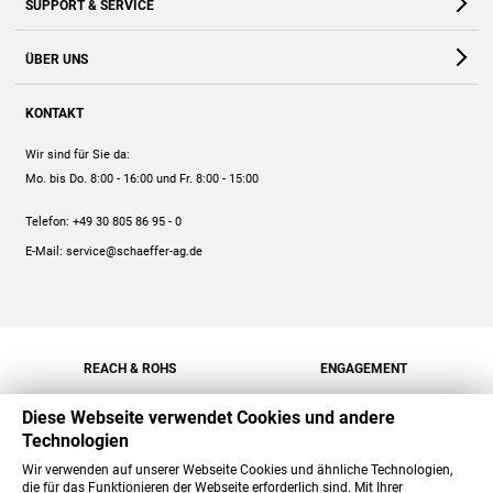
SUPPORT & SERVICE
Webshop
Kontakt
ÜBER UNS
FAQ
Unternehmen
Online-Hilfe
KONTAKT
Historie
Anleitungen
Wir sind für Sie da:
Engagement
Preise
Mo. bis Do. 8:00 - 16:00
und Fr. 8:00 - 15:00
Jobs
Mengenrabatt
Telefon:
+49 30 805 86 95 - 0
Versand
E-Mail:
service@schaeffer-ag.de
REACH & ROHS
ENGAGEMENT
Diese Webseite verwendet Cookies und andere
Technologien
Wir verwenden auf unserer Webseite Cookies und ähnliche Technologien,
die für das Funktionieren der Webseite erforderlich sind. Mit Ihrer