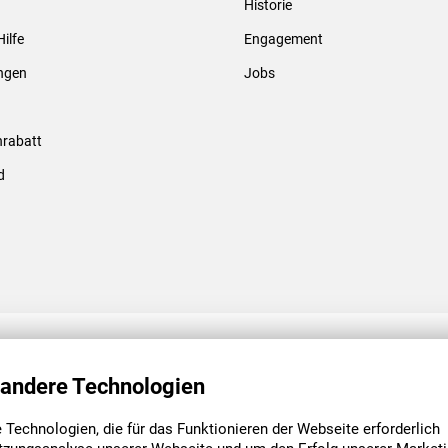
Historie
Gewindebolzen & -hülsen
Hilfe
Engagement
ungen
Jobs
rabatt
d
ENGAGEMENT
UNSERE NIEDE
 andere Technologien
Technologien, die für das Funktionieren der Webseite erforderlich