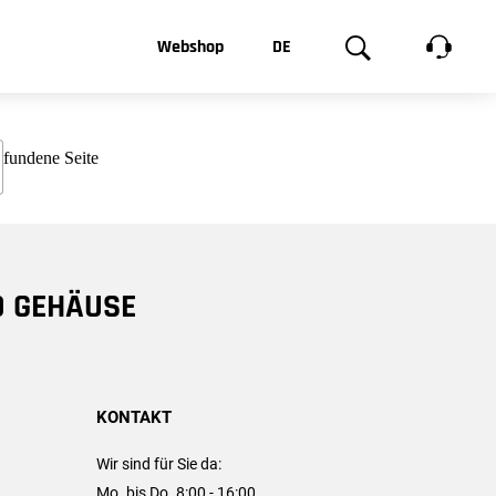
t, was Sie
Webshop
DE
te
Produktgalerie
EN
e
FR
chsen
D GEHÄUSE
KONTAKT
Wir sind für Sie da:
Mo. bis Do. 8:00 - 16:00