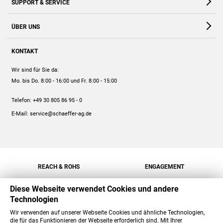
SUPPORT & SERVICE
Webshop
Kontakt
ÜBER UNS
FAQ
Unternehmen
Online-Hilfe
KONTAKT
Historie
Anleitungen
Wir sind für Sie da:
Engagement
Preise
Mo. bis Do. 8:00 - 16:00
und Fr. 8:00 - 15:00
Jobs
Mengenrabatt
Telefon:
+49 30 805 86 95 - 0
Versand
E-Mail:
service@schaeffer-ag.de
REACH & ROHS
ENGAGEMENT
Diese Webseite verwendet Cookies und andere
Technologien
Wir verwenden auf unserer Webseite Cookies und ähnliche Technologien,
die für das Funktionieren der Webseite erforderlich sind. Mit Ihrer