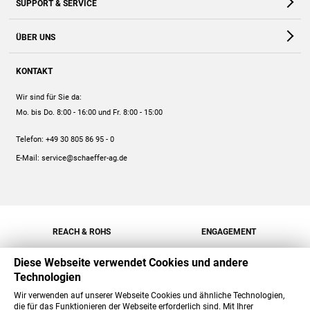
SUPPORT & SERVICE
Webshop
Kontakt
ÜBER UNS
FAQ
Unternehmen
Online-Hilfe
KONTAKT
Historie
Anleitungen
Wir sind für Sie da:
Engagement
Preise
Mo. bis Do. 8:00 - 16:00
und Fr. 8:00 - 15:00
Jobs
Mengenrabatt
Telefon:
+49 30 805 86 95 - 0
Versand
E-Mail:
service@schaeffer-ag.de
REACH & ROHS
ENGAGEMENT
Diese Webseite verwendet Cookies und andere
Technologien
Wir verwenden auf unserer Webseite Cookies und ähnliche Technologien,
die für das Funktionieren der Webseite erforderlich sind. Mit Ihrer