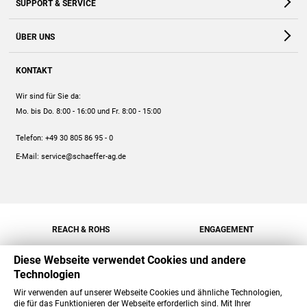
SUPPORT & SERVICE
Webshop
Kontakt
ÜBER UNS
FAQ
Unternehmen
Online-Hilfe
KONTAKT
Historie
Anleitungen
Wir sind für Sie da:
Engagement
Preise
Mo. bis Do. 8:00 - 16:00
und Fr. 8:00 - 15:00
Jobs
Mengenrabatt
Telefon:
+49 30 805 86 95 - 0
Versand
E-Mail:
service@schaeffer-ag.de
REACH & ROHS
ENGAGEMENT
Diese Webseite verwendet Cookies und andere
Technologien
Wir verwenden auf unserer Webseite Cookies und ähnliche Technologien,
die für das Funktionieren der Webseite erforderlich sind. Mit Ihrer