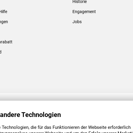
Historie
Gewindebolzen & -hülsen
Hilfe
Engagement
ungen
Jobs
rabatt
d
ENGAGEMENT
UNSERE NIEDE
 andere Technologien
Technologien, die für das Funktionieren der Webseite erforderlich