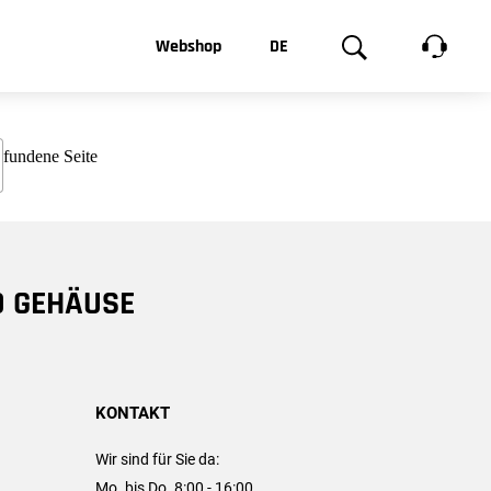
t, was Sie
Webshop
DE
te
Produktgalerie
EN
e
FR
chsen
D GEHÄUSE
KONTAKT
Wir sind für Sie da:
Mo. bis Do. 8:00 - 16:00