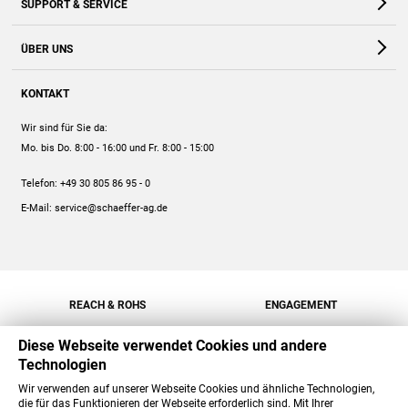
SUPPORT & SERVICE
Webshop
Kontakt
ÜBER UNS
FAQ
Unternehmen
Online-Hilfe
KONTAKT
Historie
Anleitungen
Wir sind für Sie da:
Engagement
Preise
Mo. bis Do. 8:00 - 16:00
und Fr. 8:00 - 15:00
Jobs
Mengenrabatt
Telefon:
+49 30 805 86 95 - 0
Versand
E-Mail:
service@schaeffer-ag.de
REACH & ROHS
ENGAGEMENT
Diese Webseite verwendet Cookies und andere
Technologien
Wir verwenden auf unserer Webseite Cookies und ähnliche Technologien,
die für das Funktionieren der Webseite erforderlich sind. Mit Ihrer