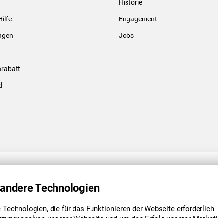
Historie
Gewindebolzen & -hülsen
Hilfe
Engagement
ungen
Jobs
rabatt
d
ENGAGEMENT
UNSERE NIEDE
 andere Technologien
Technologien, die für das Funktionieren der Webseite erforderlich