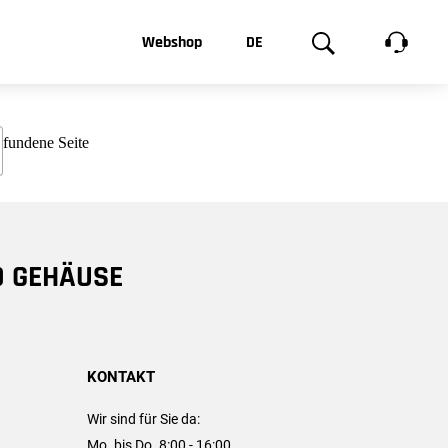
t, was Sie
Webshop
DE
te
Produktgalerie
EN
e
FR
chsen
D GEHÄUSE
KONTAKT
Wir sind für Sie da:
Mo. bis Do. 8:00 - 16:00