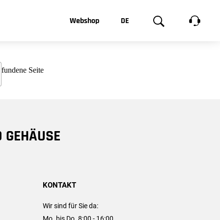
t, was Sie
Webshop
DE
te
Produktgalerie
EN
e
FR
chsen
D GEHÄUSE
KONTAKT
Wir sind für Sie da:
Mo. bis Do. 8:00 - 16:00