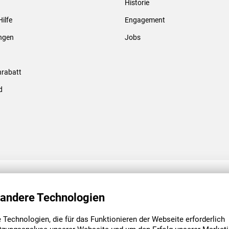
Historie
Gewindebolzen & -hülsen
Hilfe
Engagement
ungen
Jobs
rabatt
d
ENGAGEMENT
UNSERE NIEDE
 andere Technologien
Technologien, die für das Funktionieren der Webseite erforderlich