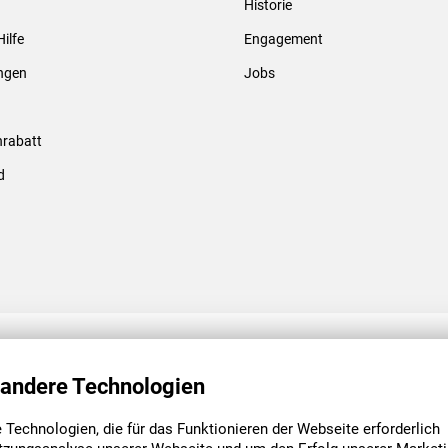
Historie
Gewindebolzen & -hülsen
Hilfe
Engagement
ungen
Jobs
rabatt
d
ENGAGEMENT
UNSERE NIEDE
 andere Technologien
Technologien, die für das Funktionieren der Webseite erforderlich