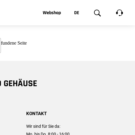
t, was Sie
Webshop
DE
te
Produktgalerie
EN
e
FR
chsen
D GEHÄUSE
KONTAKT
Wir sind für Sie da:
Mo. bis Do. 8:00 - 16:00