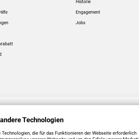
Historie
Gewindebolzen & -hülsen
Hilfe
Engagement
ungen
Jobs
rabatt
d
ENGAGEMENT
UNSERE NIEDE
 andere Technologien
Technologien, die für das Funktionieren der Webseite erforderlich