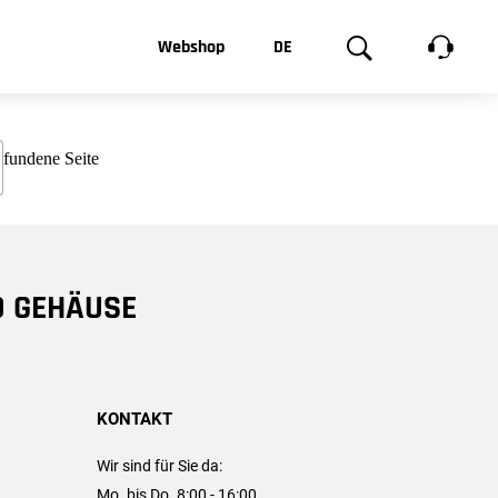
t, was Sie
Webshop
DE
te
Produktgalerie
EN
e
FR
chsen
D GEHÄUSE
KONTAKT
Wir sind für Sie da:
Mo. bis Do. 8:00 - 16:00