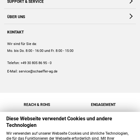
SUPPORT & SERVICE
Webshop
Kontakt
ÜBER UNS
FAQ
Unternehmen
Online-Hilfe
KONTAKT
Historie
Anleitungen
Wir sind für Sie da:
Engagement
Preise
Mo. bis Do. 8:00 - 16:00
und Fr. 8:00 - 15:00
Jobs
Mengenrabatt
Telefon:
+49 30 805 86 95 - 0
Versand
E-Mail:
service@schaeffer-ag.de
REACH & ROHS
ENGAGEMENT
Diese Webseite verwendet Cookies und andere
Technologien
Wir verwenden auf unserer Webseite Cookies und ähnliche Technologien,
die für das Funktionieren der Webseite erforderlich sind. Mit Ihrer