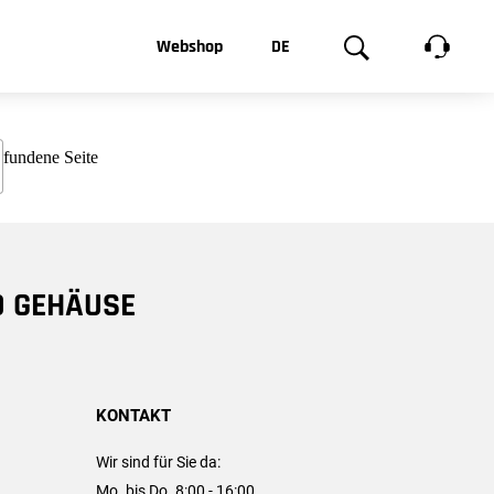
t, was Sie
Webshop
DE
te
Produktgalerie
EN
e
FR
chsen
D GEHÄUSE
KONTAKT
Wir sind für Sie da:
Mo. bis Do. 8:00 - 16:00