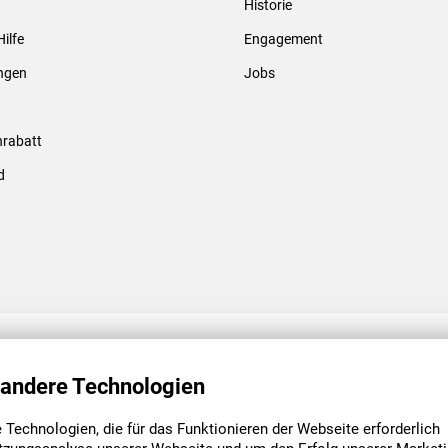
Historie
Gewindebolzen & -hülsen
Hilfe
Engagement
ungen
Jobs
rabatt
d
ENGAGEMENT
UNSERE NIEDE
 andere Technologien
Technologien, die für das Funktionieren der Webseite erforderlich