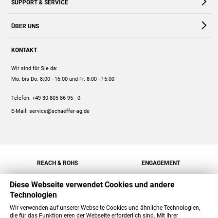
SUPPORT & SERVICE
Webshop
Kontakt
ÜBER UNS
FAQ
Unternehmen
Online-Hilfe
KONTAKT
Historie
Anleitungen
Wir sind für Sie da:
Engagement
Preise
Mo. bis Do. 8:00 - 16:00
und Fr. 8:00 - 15:00
Jobs
Mengenrabatt
Telefon:
+49 30 805 86 95 - 0
Versand
E-Mail:
service@schaeffer-ag.de
REACH & ROHS
ENGAGEMENT
Diese Webseite verwendet Cookies und andere
Technologien
Wir verwenden auf unserer Webseite Cookies und ähnliche Technologien,
die für das Funktionieren der Webseite erforderlich sind. Mit Ihrer