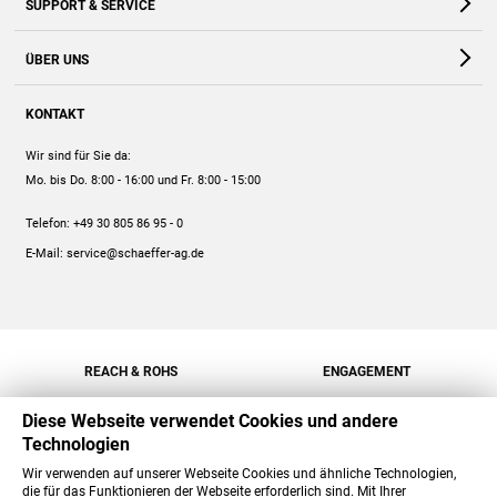
SUPPORT & SERVICE
Webshop
Kontakt
ÜBER UNS
FAQ
Unternehmen
Online-Hilfe
KONTAKT
Historie
Anleitungen
Wir sind für Sie da:
Engagement
Preise
Mo. bis Do. 8:00 - 16:00
und Fr. 8:00 - 15:00
Jobs
Mengenrabatt
Telefon:
+49 30 805 86 95 - 0
Versand
E-Mail:
service@schaeffer-ag.de
REACH & ROHS
ENGAGEMENT
Diese Webseite verwendet Cookies und andere
Technologien
Wir verwenden auf unserer Webseite Cookies und ähnliche Technologien,
die für das Funktionieren der Webseite erforderlich sind. Mit Ihrer