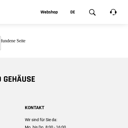
t, was Sie
Webshop
DE
te
Produktgalerie
EN
e
FR
chsen
D GEHÄUSE
KONTAKT
Wir sind für Sie da:
Mo. bis Do. 8:00 - 16:00