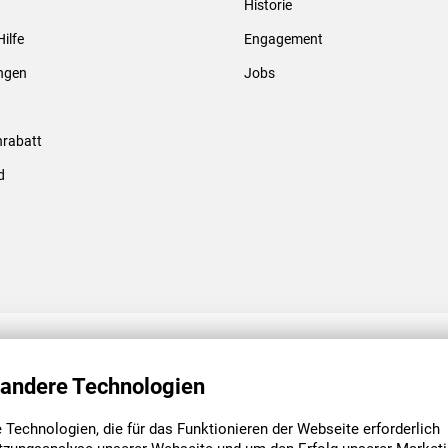
Historie
Gewindebolzen & -hülsen
Hilfe
Engagement
ungen
Jobs
rabatt
d
ENGAGEMENT
UNSERE NIEDE
 andere Technologien
Technologien, die für das Funktionieren der Webseite erforderlich