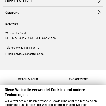
SUPPORT & SERVICE
Webshop
Kontakt
ÜBER UNS
FAQ
Unternehmen
Online-Hilfe
KONTAKT
Historie
Anleitungen
Wir sind für Sie da:
Engagement
Preise
Mo. bis Do. 8:00 - 16:00
und Fr. 8:00 - 15:00
Jobs
Mengenrabatt
Telefon:
+49 30 805 86 95 - 0
Versand
E-Mail:
service@schaeffer-ag.de
REACH & ROHS
ENGAGEMENT
Diese Webseite verwendet Cookies und andere
Technologien
Wir verwenden auf unserer Webseite Cookies und ähnliche Technologien,
die für das Funktionieren der Webseite erforderlich sind. Mit Ihrer